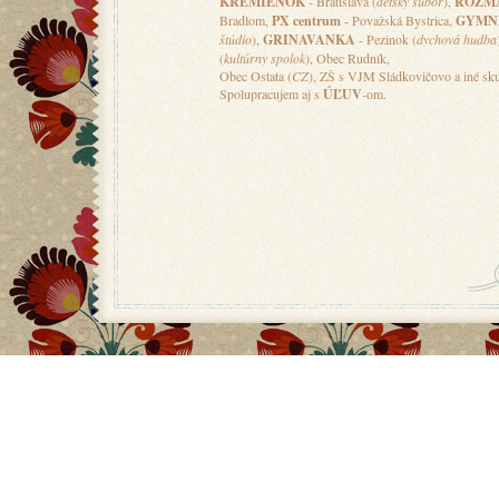
KREMIENOK
- Bratislava (
detský súbor
),
ROZM
Bradlom,
PX centrum
- Považská Bystrica,
GYMN
štúdio
),
GRINAVANKA
- Pezinok (
dychová hudba
(
kultúrny spolok
), Obec Rudník,
Obec Ostata (
CZ
), ZŠ s VJM Sládkovičovo a iné skup
Spolupracujem aj s
ÚĽUV
-om.