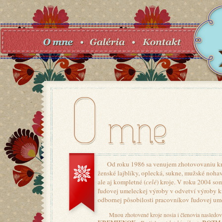
Od roku 1986 sa venujem zhotovovaniu krojo
ženské lajblíky, oplecká, sukne, mužské nohavic
ale aj kompletné (
celé
) kroje. V roku 2004 som
ľudovej umeleckej výroby v odvetví výroby k
odbornej pôsobilosti pracovníkov ľudovej um
Mnou zhotovené kroje nosia i členovia nasledov